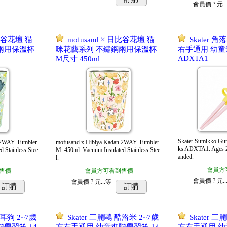
會員價
? 元..
日比谷花壇 猫
mofusand × 日比谷花壇 猫
Skater 
兩用保溫杯
咪花藝系列 不鏽鋼兩用保溫杯
右手通用 幼童
ADXTA1
M尺寸 450ml
Skater Sumikko Gur
 2WAY Tumbler
mofusand x Hibiya Kadan 2WAY Tumbler
ks ADXTA1. Ages 2-
 Stainless Stee
M. 450ml. Vacuum Insulated Stainless Stee
anded.
l.
會員方
售價
會員方可看到售價
會員價
? 元..
會員價
? 元...
等
訂購
訂購
大耳狗 2~7歲
Skater 三麗鷗 酷洛米 2~7歲
Skater 