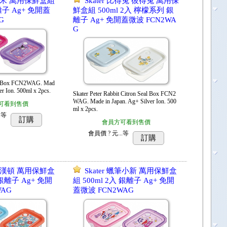
 酷洛米 萬用保鮮盒組
Skater 比得兔 彼得兔 萬用保
銀離子 Ag+ 免開蓋
鮮盒組 500ml 2入 檸檬系列 銀
G
離子 Ag+ 免開蓋微波 FCN2WA
G
al Box FCN2WAG. Mad
er Ion. 500ml x 2pcs.
Skater Peter Rabbit Citron Seal Box FCN2
WAG. Made in Japan. Ag+ Silver Ion. 500
可看到售價
ml x 2pcs.
.
等
訂購
會員方可看到售價
會員價
? 元...
等
訂購
 人魚漢頓 萬用保鮮盒
Skater 蠟筆小新 萬用保鮮盒
 銀離子 Ag+ 免開
組 500ml 2入 銀離子 Ag+ 免開
WAG
蓋微波 FCN2WAG