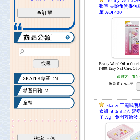
Beauty Worl
整筆 去除角質保濕
筆 AOP480
查訂單
搜尋
Beauty World Oil-in Cutic
P480. Easy Nail Care. Olive
會員方可看到
SKATER專區
...251
會員價
? 元...
等
精選日雜
...37
童鞋
Skater 三麗鷗
盒組 500ml 2入 
子 Ag+ 免開蓋微波 
檔案上傳