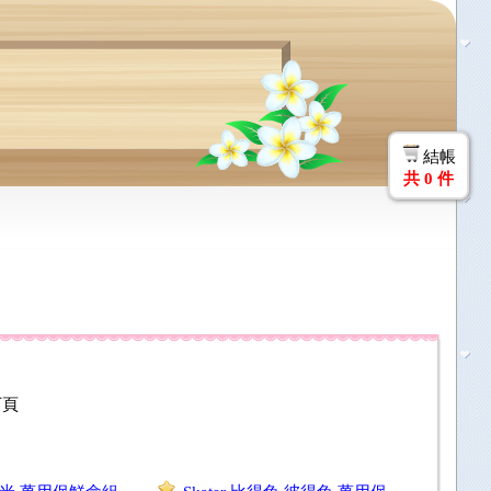
結帳
共
0
件
下頁