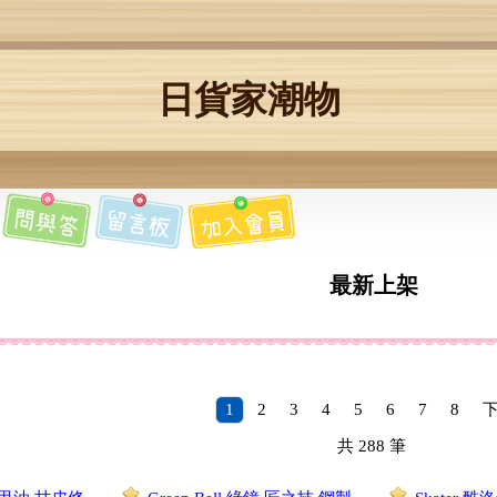
日貨家潮物
最新上架
1
2
3
4
5
6
7
8
共
288
筆