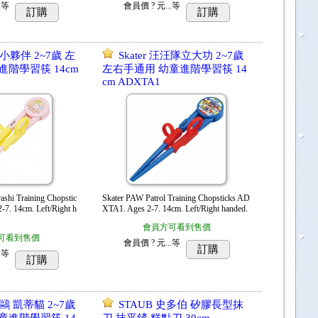
.
等
會員價
? 元...
等
訂購
訂購
角落小夥伴 2~7歲 左
Skater 汪汪隊立大功 2~7歲
進階學習筷 14cm
左右手通用 幼童進階學習筷 14
cm ADXTA1
ashi Training Chopstic
Skater PAW Patrol Training Chopsticks AD
7. 14cm. Left/Right h
XTA1. Ages 2-7. 14cm. Left/Right handed.
會員方可看到售價
可看到售價
會員價
? 元...
等
訂購
.
等
訂購
三麗鷗 凱蒂貓 2~7歲
STAUB 史多伯 矽膠長型抹