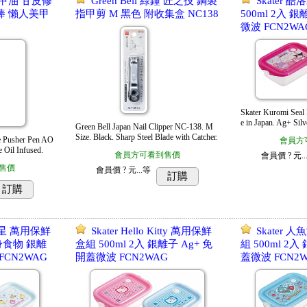
d 護甲油 甘皮修
Green Bell 綠鐘 匠之技 鋼製
Skater
棒 懶人美甲
指甲剪 M 黑色 附收集盒 NC138
500ml 2入 
微波 FCN2WA
Skater Kuromi Se
e in Japan. Ag+ Silv
Green Bell Japan Nail Clipper NC-138. M
Size. Black. Sharp Steel Blade with Catcher.
le Pusher Pen AO
會員方
 Oil Infused.
會員方可看到售價
會員價
? 元..
售價
會員價
? 元...
等
訂購
訂購
明星 萬用保鮮
Skater Hello Kitty 萬用保鮮
Skater
變身食物 銀離
盒組 500ml 2入 銀離子 Ag+ 免
組 500ml 2入
FCN2WAG
開蓋微波 FCN2WAG
蓋微波 FCN2