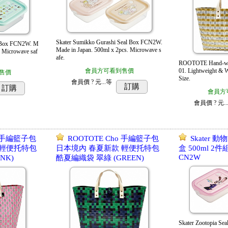
Skater Sumikko Gurashi Seal Box FCN2W.
l Box FCN2W. M
Made in Japan. 500ml x 2pcs. Microwave s
. Microwave saf
afe.
ROOTOTE Hand-wov
會員方可看到售價
01. Lightweight & W
售價
Size.
會員價
? 元...
等
訂購
訂購
會員方
會員價
? 元..
o 手編籃子包
ROOTOTE Cho 手編籃子包
Skater
 輕便托特包
日本境內 春夏新款 輕便托特包
盒 500ml 2
CN2W
NK)
酷夏編織袋 翠綠 (GREEN)
Skater Zootopia Se