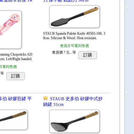
童進階學習筷 14
刀 抹平鏟 糕點刀 30cm
STAUB Spatula Palette Knife 40503-106. 3
0cm. Silicone & Wood. Heat resistant.
會員方可看到售價
會員價
? 元...
等
Training Chopsticks AD
訂購
cm. Left/Right handed.
可看到售價
.
等
訂購
史多伯 矽膠煎鏟 平
STAUB 史多伯 矽膠中式炒
m
鍋鏟 31cm