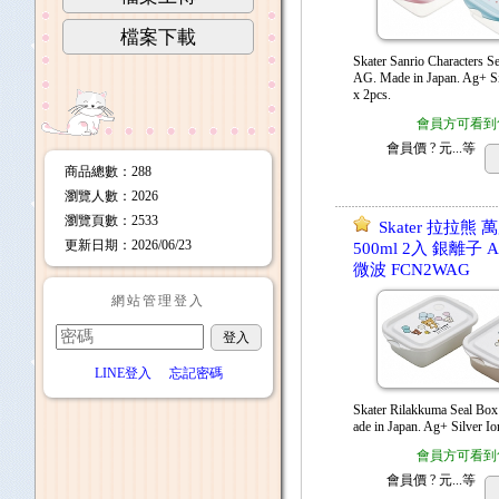
檔案下載
Skater Sanrio Characters
AG. Made in Japan. Ag+ Si
x 2pcs.
會員方可看到
會員價
? 元...
等
商品總數
：288
瀏覽人數
：
2026
瀏覽頁數
：
2533
Skater 拉拉熊
更新日期
：2026/06/23
500ml 2入 銀離子 
微波 FCN2WAG
網站管理登入
LINE登入
忘記密碼
Skater Rilakkuma Seal 
ade in Japan. Ag+ Silver Io
會員方可看到
會員價
? 元...
等